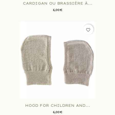
CARDIGAN OU BRASSIÈRE À...
6,00 €
favorite_border
HOOD FOR CHILDREN AND...
6,00 €