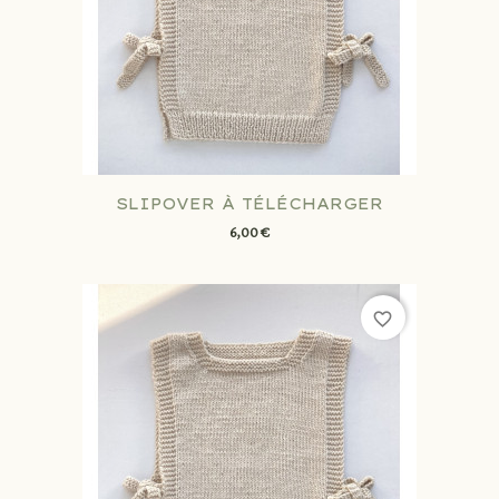
SLIPOVER À TÉLÉCHARGER
6,00 €
favorite_border