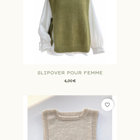
SLIPOVER POUR FEMME
6,00 €
favorite_border