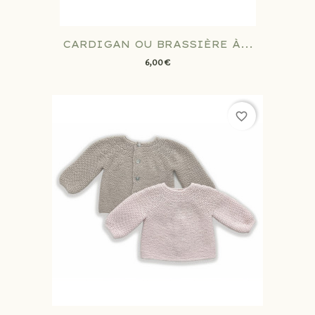
CARDIGAN OU BRASSIÈRE À...
6,00 €
favorite_border