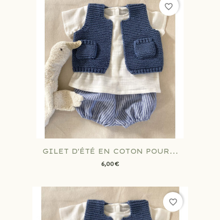
favorite_border
GILET D'ÉTÉ EN COTON POUR...
6,00 €
favorite_border