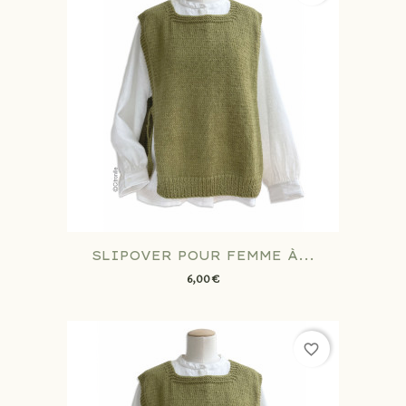
SLIPOVER POUR FEMME À...
6,00 €
favorite_border