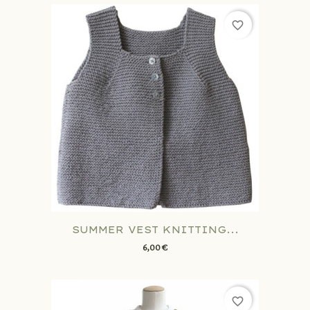
favorite_border
SUMMER VEST KNITTING...
6,00 €
favorite_border