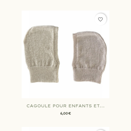
favorite_border
CAGOULE POUR ENFANTS ET...
6,00 €