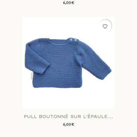
6,00 €
favorite_border
PULL BOUTONNÉ SUR L'ÉPAULE...
6,00 €