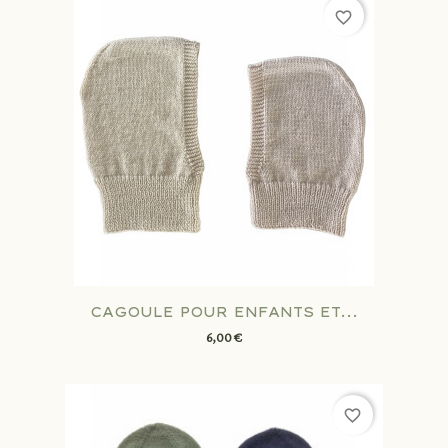
favorite_border
CAGOULE POUR ENFANTS ET...
6,00 €
favorite_border