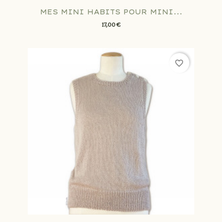
MES MINI HABITS POUR MINI...
17,00 €
favorite_border