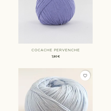
COCACHE PERVENCHE
7,80 €
favorite_border