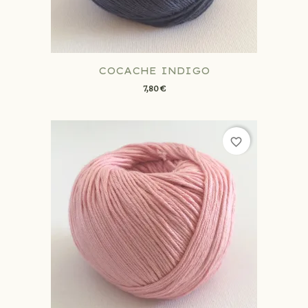
COCACHE INDIGO
7,80 €
favorite_border