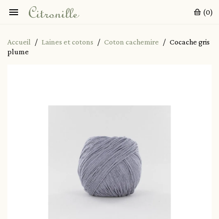

(0)
Accueil
Laines et cotons
Coton cachemire
Cocache gris
plume