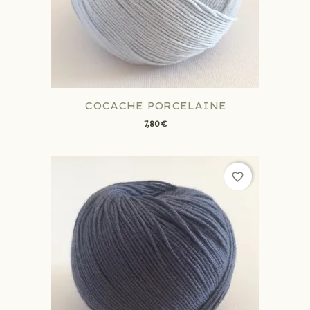
COCACHE PORCELAINE
7,80 €
favorite_border