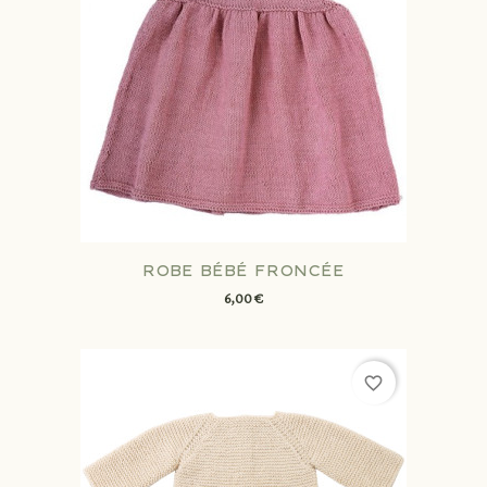
ROBE BÉBÉ FRONCÉE
6,00 €
favorite_border