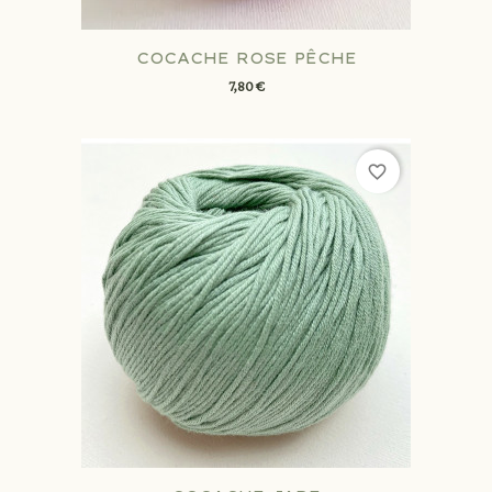
COCACHE ROSE PÊCHE
7,80 €
favorite_border