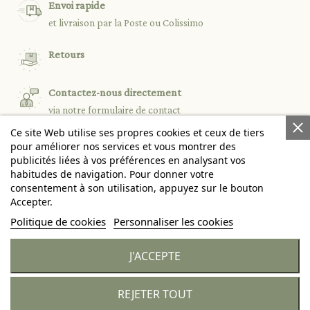
Envoi rapide
et livraison par la Poste ou Colissimo
Retours
Contactez-nous directement
via notre formulaire de contact
Ce site Web utilise ses propres cookies et ceux de tiers
pour améliorer nos services et vous montrer des
publicités liées à vos préférences en analysant vos

PRODUITS
habitudes de navigation. Pour donner votre
consentement à son utilisation, appuyez sur le bouton
Accepter.

NOTRE SOCIÉTÉ
Politique de cookies
Personnaliser les cookies

VOTRE COMPTE
J'ACCEPTE
keyboard_arrow_down
INFORMATIONS
REJETER TOUT
© 2026 - Citronille