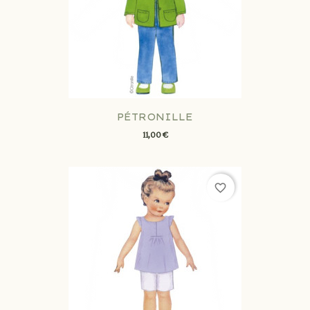
PÉTRONILLE
11,00 €
favorite_border