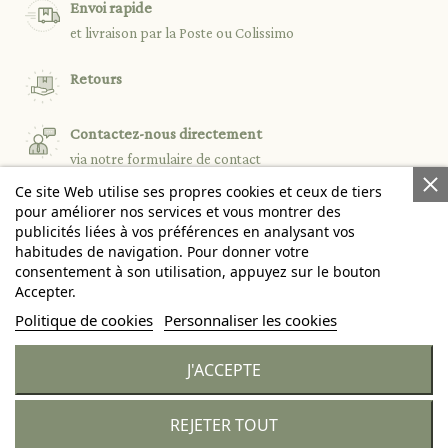
Envoi rapide
et livraison par la Poste ou Colissimo
Retours
Contactez-nous directement
via notre formulaire de contact
Ce site Web utilise ses propres cookies et ceux de tiers
pour améliorer nos services et vous montrer des
publicités liées à vos préférences en analysant vos

PRODUITS
habitudes de navigation. Pour donner votre
consentement à son utilisation, appuyez sur le bouton
Accepter.

NOTRE SOCIÉTÉ
Politique de cookies
Personnaliser les cookies

VOTRE COMPTE
J'ACCEPTE
keyboard_arrow_down
INFORMATIONS
REJETER TOUT
© 2026 - Citronille