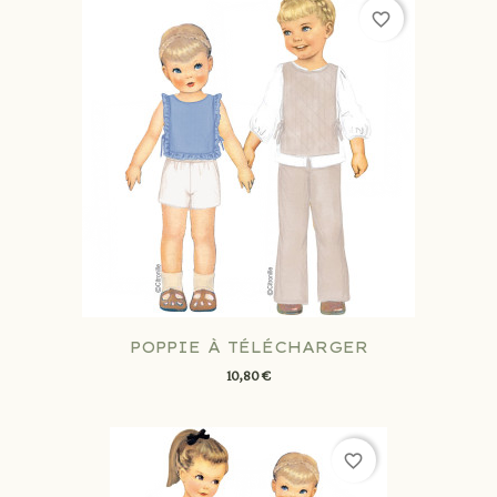
favorite_border
POPPIE À TÉLÉCHARGER
10,80 €
favorite_border