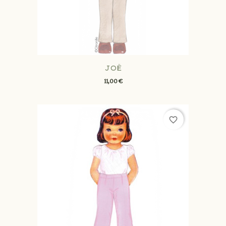
JOË
11,00 €
favorite_border