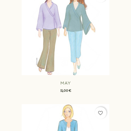
MAY
11,00 €
favorite_border