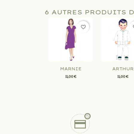
6 AUTRES PRODUITS 
favorite_border
fav
MARNIE
ARTHUR
11,00 €
11,00 €