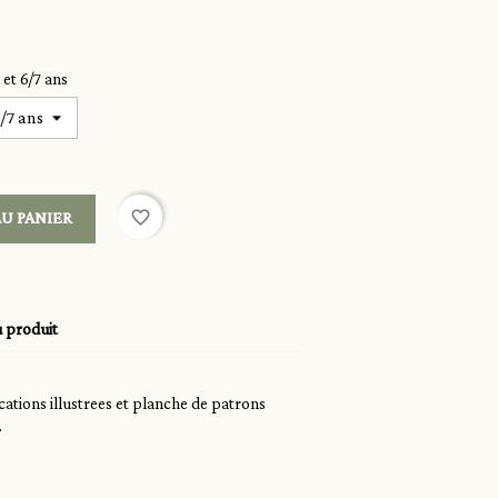
s et 6/7 ans
favorite_border
U PANIER
u produit
ations illustrees et planche de patrons
.