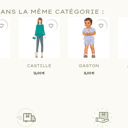
DANS LA MÊME CATÉGORIE :
orite_border
favorite_border
favorite_border
CASTILLE
GASTON
12,00 €
11,00 €