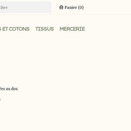
Panier
(0)
 ET COTONS
TISSUS
MERCERIE
ées au dos.
s