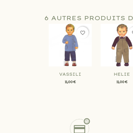
6 AUTRES PRODUITS 
favorite_border
fav
VASSILI
HELIE
11,00 €
11,00 €