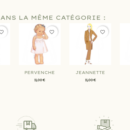
DANS LA MÊME CATÉGORIE :
orite_border
favorite_border
favorite_border
PERVENCHE
JEANNETTE
11,00 €
11,00 €