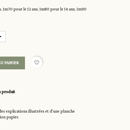
, 1m70 pour le 12 ans, 1m80 pour le 14 ans, 1m90
favorite_border
U PANIER
u produit
s explications illustrées et d'une planche
sion papier.