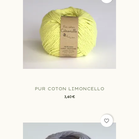
PUR COTON LIMONCELLO
3,40 €
favorite_border