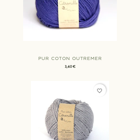
PUR COTON OUTREMER
3,40 €
favorite_border