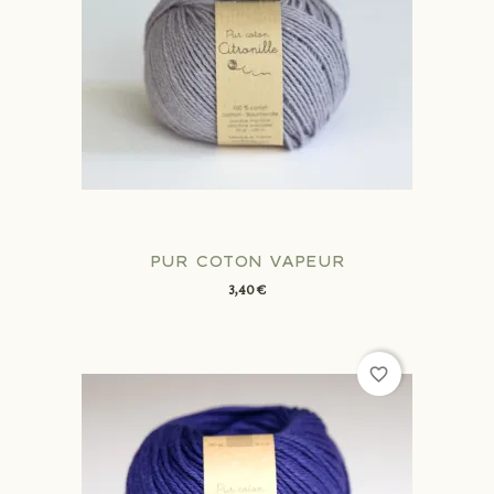
PUR COTON VAPEUR
3,40 €
favorite_border