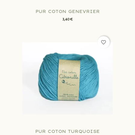
PUR COTON GENEVRIER
3,40 €
favorite_border
PUR COTON TURQUOISE