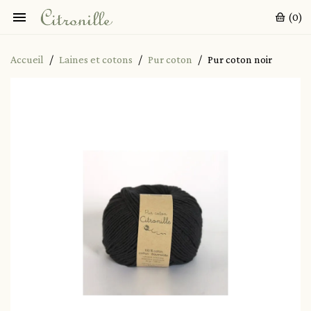

(0)
Accueil
Laines et cotons
Pur coton
Pur coton noir