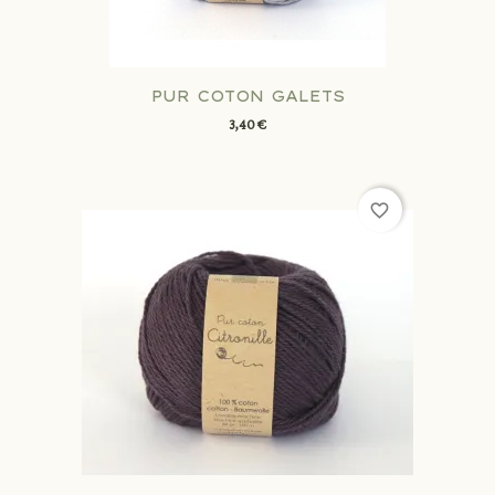
PUR COTON GALETS
3,40 €
favorite_border