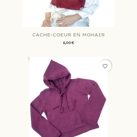
CACHE-COEUR EN MOHAIR
6,00 €
favorite_border