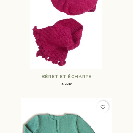
BÉRET ET ÉCHARPE
4,99 €
favorite_border