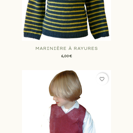
MARINIÈRE À RAYURES
6,00 €
favorite_border