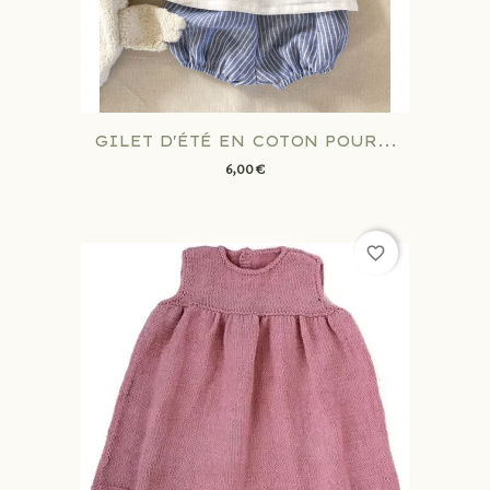
GILET D'ÉTÉ EN COTON POUR...
6,00 €
favorite_border