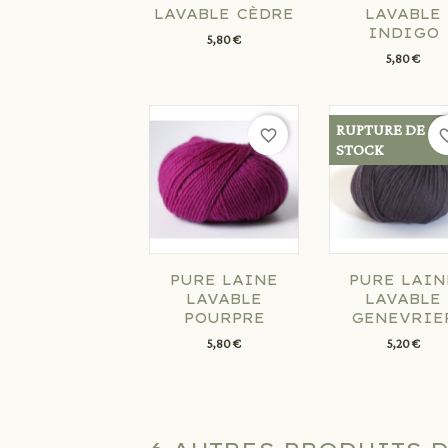
LAVABLE CÈDRE
LAVABLE
INDIGO
5,80 €
5,80 €
RUPTURE DE
favorite_border
favorit
STOCK
PURE LAINE
PURE LAIN
LAVABLE
LAVABLE
POURPRE
GENEVRIE
5,80 €
5,20 €