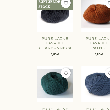
RUPTURE DE
favorite_border
favorit
STOCK
PURE LAINE
PURE LAIN
LAVABLE
LAVABLE
CHARBONNEUX
PAIN...
5,80 €
5,80 €
favorite_border
favorit
PURE LAINE
PURE LAIN