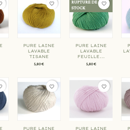
RUPTURE DE
e_border
favorite_border
favorite_border
STOCK
E
PURE LAINE
PURE LAINE
LAVABLE
LAVABLE
LA
TISANE
FEUILLE...
5,80 €
5,80 €
e_border
favorite_border
favorite_border
E
PURE LAINE
PURE LAINE