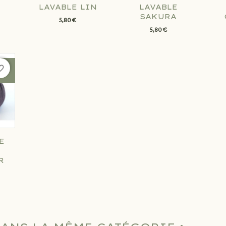
LAVABLE LIN
LAVABLE
SAKURA
5,80 €
5,80 €
e_border
E
R