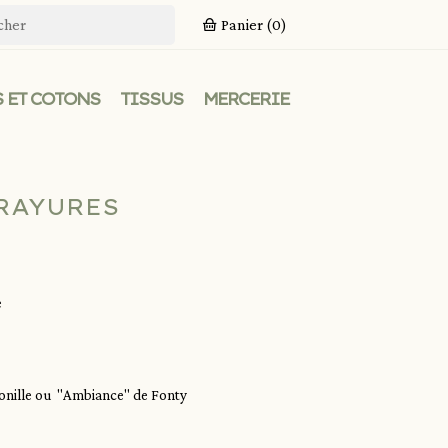
Panier
(0)
 ET COTONS
TISSUS
MERCERIE
RAYURES
e
tronille ou "Ambiance" de Fonty