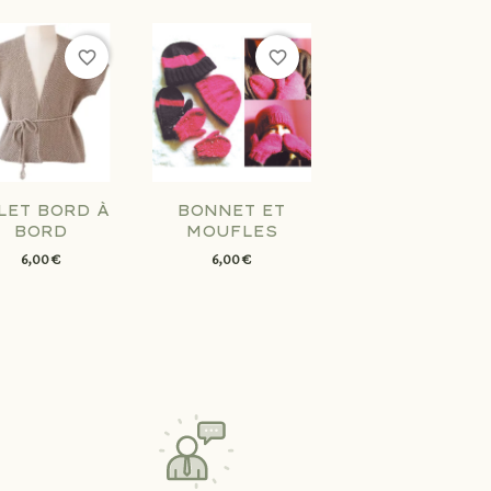
favorite_border
favorite_border
LET BORD À
BONNET ET
BORD
MOUFLES
6,00 €
6,00 €