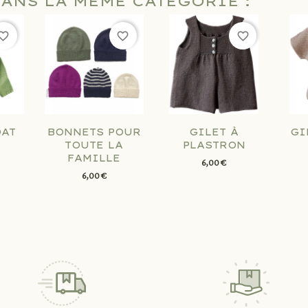
DANS LA MÊME CATÉGORIE :
orite_border
favorite_border
favorite_border
OAT
BONNETS POUR
GILET À
GI
TOUTE LA
PLASTRON
FAMILLE
6,00 €
6,00 €