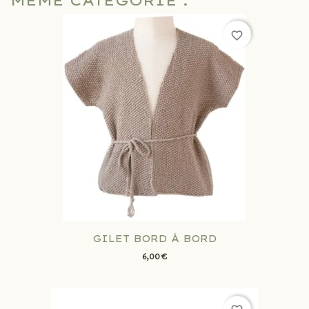
MÊME CATÉGORIE :
favorite_border
GILET BORD À BORD
6,00 €