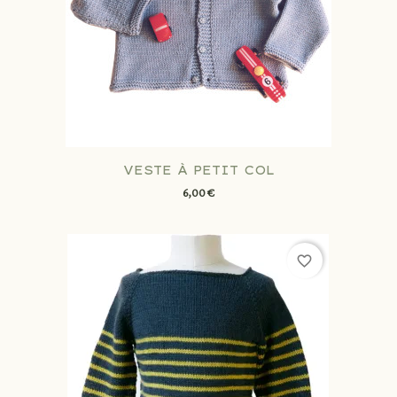
VESTE À PETIT COL
6,00 €
favorite_border