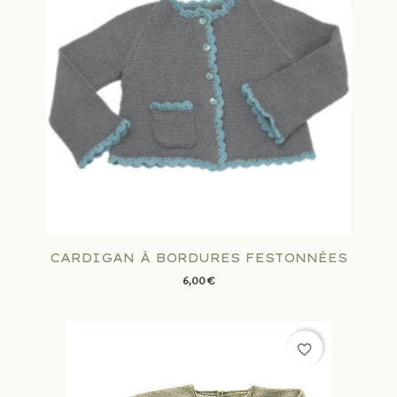
CARDIGAN À BORDURES FESTONNÉES
6,00 €
favorite_border