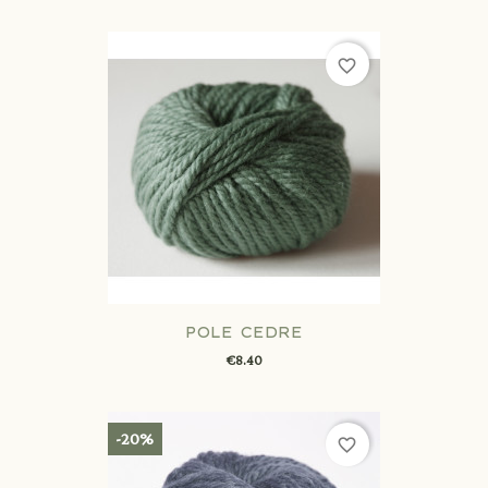
favorite_border
POLE CEDRE
€8.40
-20%
favorite_border