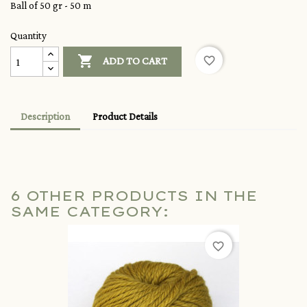
Ball of 50 gr - 50 m
Quantity

favorite_border
ADD TO CART
Description
Product Details
6 OTHER PRODUCTS IN THE
SAME CATEGORY:
favorite_border