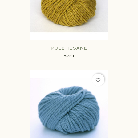
POLE TISANE
€7.80
favorite_border