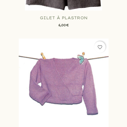
GILET À PLASTRON
6,00 €
favorite_border