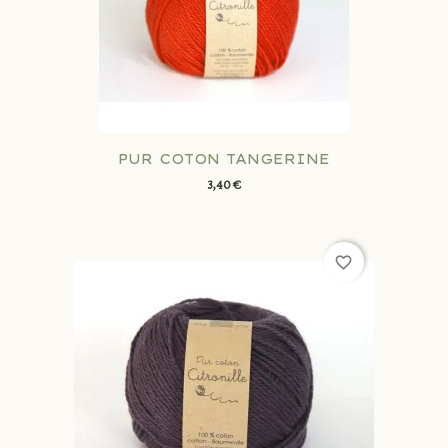
PUR COTON TANGERINE
3,40 €
favorite_border