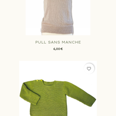
PULL SANS MANCHE
6,00 €
favorite_border