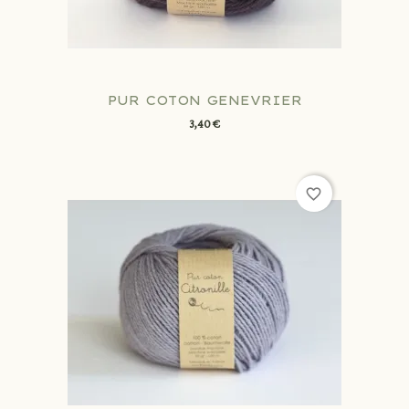
PUR COTON GENEVRIER
3,40 €
favorite_border