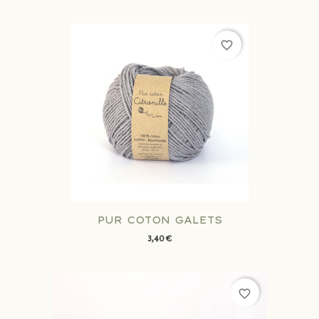
favorite_border
PUR COTON GALETS
3,40 €
favorite_border