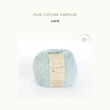
PUR COTON VAPEUR
3,40 €
favorite_border