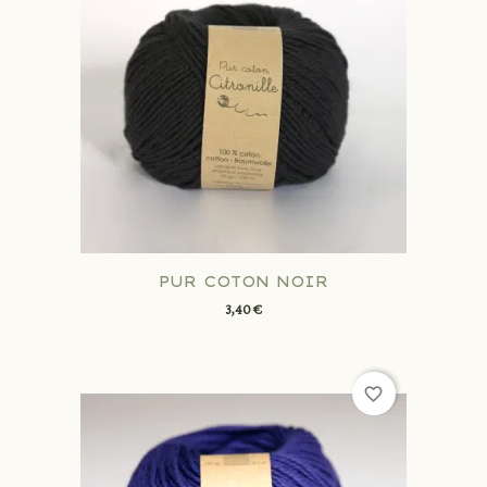
PUR COTON NOIR
3,40 €
favorite_border