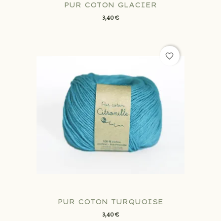
PUR COTON GLACIER
3,40 €
favorite_border
PUR COTON TURQUOISE
3,40 €