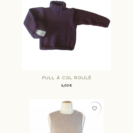
PULL À COL ROULÉ
6,00 €
favorite_border